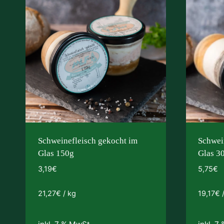
Schweinefleisch gekocht im
Schwei
Glas 150g
Glas 3
3,19
€
5,75
€
21,27
€
/
kg
19,17
€