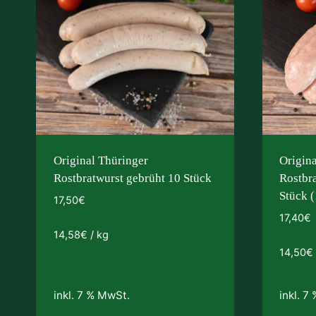
Original Thüringer
Origin
Rostbratwurst gebrüht 10 Stück
Rostbra
Stück 
17,50
€
17,40
€
14,58
€
/
kg
14,50
€
inkl. 7 % MwSt.
inkl. 7