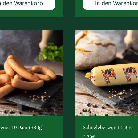
n den Warenkorb
In den Warenko
iener 10 Paar (330g)
Sahneleberwurst 150g
2,79
€