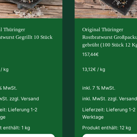
al Thüringer
Original Thüringer
twurst Gegrillt 10 Stück
Rostbratwurst Großpack
gebrüht (100 Stück 12 K
157,44
€
/
kg
13,12
€
/
kg
 % MwSt.
inkl. 7 % MwSt.
wSt. zzgl.
Versand
inkl. MwSt. zzgl.
Versan
eit:
Lieferung 1-2
Lieferzeit:
Lieferung 1-2
age
Werktage
 enthält: 1
kg
Produkt enthält: 12
kg