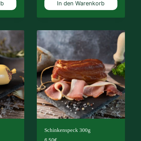
rb
In den Warenkorb
Schinkenspeck 300g
6,50
€