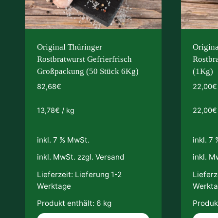
Original Thüringer
Origin
Rostbratwurst Gefrierfrisch
Rostbra
Großpackung (50 Stück 6Kg)
(1Kg)
82,68
€
22,00
€
13,78
€
/
kg
22,00
€
inkl. 7 % MwSt.
inkl. 7
inkl. MwSt. zzgl.
Versand
inkl. M
Lieferzeit:
Lieferung 1-2
Lieferz
Werktage
Werkt
Produkt enthält: 6
kg
Produkt