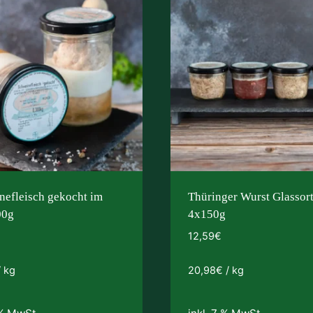
nefleisch gekocht im
Thüringer Wurst Glassor
00g
4x150g
12,59
€
/
kg
20,98
€
/
kg