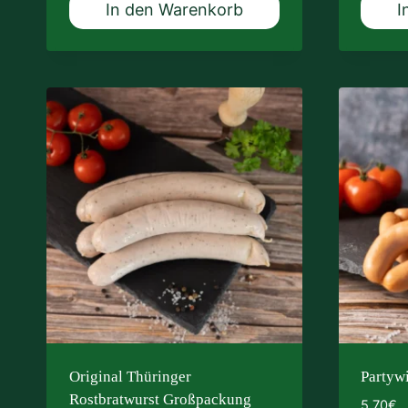
In den Warenkorb
I
Original Thüringer
Partyw
Rostbratwurst Großpackung
5,70
€