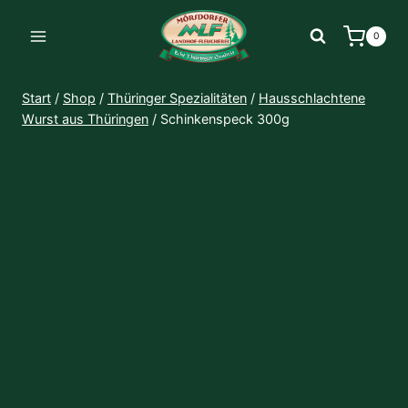
Zum
Inhalt
0
springen
Start
/
Shop
/
Thüringer Spezialitäten
/
Hausschlachtene
Wurst aus Thüringen
/
Schinkenspeck 300g