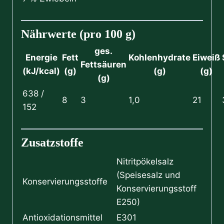
Nährwerte (pro 100 g)
ges.
Energie
Fett
Kohlenhydrate
Eiweiß
Fettsäuren
(kJ/kcal)
(g)
(g)
(g)
(g)
638 /
8
3
1,0
21
152
Zusatzstoffe
Nitritpökelsalz
(Speisesalz und
Konservierungsstoffe
Konservierungsstoff
E250)
Antioxidationsmittel
E301