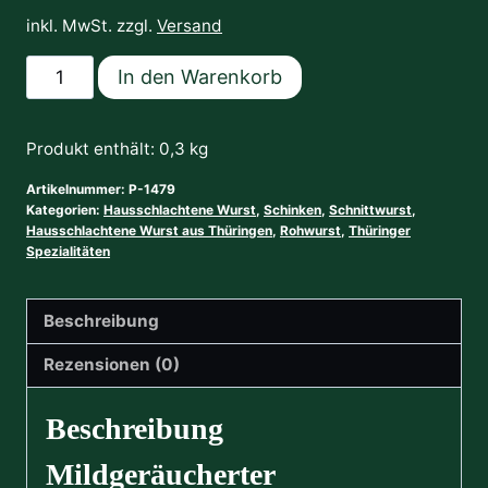
inkl. MwSt. zzgl.
Versand
Schinkenspeck
In den Warenkorb
300g
Menge
Produkt enthält: 0,3
kg
Artikelnummer:
P-1479
Kategorien:
Hausschlachtene Wurst
,
Schinken
,
Schnittwurst
,
Hausschlachtene Wurst aus Thüringen
,
Rohwurst
,
Thüringer
Spezialitäten
Beschreibung
Rezensionen (0)
Beschreibung
Mildgeräucherter